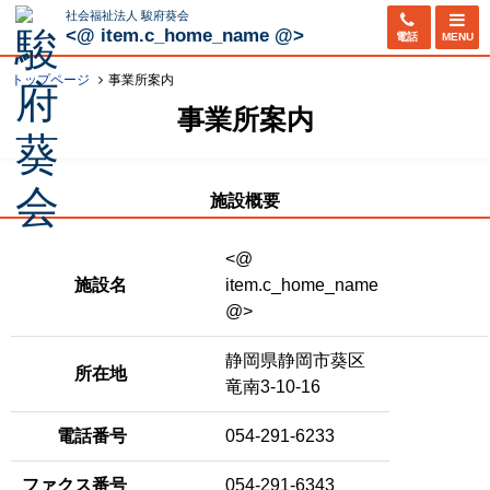
社会福祉法人 駿府葵会
<@ item.c_home_name @>
電話
MENU
トップページ
事業所案内
事業所案内
施設概要
<@
施設名
item.c_home_name
@>
静岡県静岡市葵区
所在地
竜南3-10-16
電話番号
054-291-6233
ファクス番号
054-291-6343